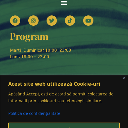
Program
Marti-Duminica: 10:00-23:00
Luni: 16:00 – 23:00
Contact
Acest site web utilizează Cookie-uri
Apăsând Accept, ești de acord să permiți colectarea de
0733.047.333
informații prin cookie-uri sau tehnologii similare.
Politica de confidențialitate
© COPYRIGHT 2026 RESTAURANTPRIVIGHETOAREA.RO
.