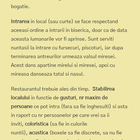
bogatie.
Intrarea
in local (sau curte) se face respectand
aceeasi ordine a intrarii in biserica, doar ca de data
aceasta lumanarile vor fi aprinse. Sunt serviti
nuntasii la intrare cu fursecuri, piscoturi, iar dupa
terminarea antreurilor urmeaza valsul miresei.
Acest dans apartine mirelui si miresei, apoi cu
mireasa danseaza tatal si nasul.
Restaurantul trebuie ales din timp.
Stabilirea
localului
in functie de
gusturi
,
nr maxim
de
persoane
ce pot intra (fara sa fie inghesuiti) si asta
in raport cu nr persoanelor pe care vrei sa ii
inviti,
coloristica
(sa fie in culorile
nuntii),
acustica
(boxele sa fie discrete, sa nu fie