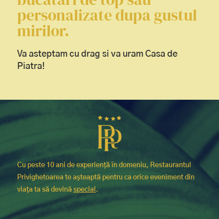
personalizate dupa gustul
mirilor.
Va asteptam cu drag si va uram Casa de
Piatra!
Cu peste 10 ani de experiență în domeniu, Restaurantul
Privighetoarea te așteaptă pentru ca orice eveniment din
viața ta să devină
special
.