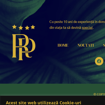
Cu peste 10 ani de experiență în dom
din viața ta să devină
special
.
HOME
NOUTATI
© COPY
Acest site web utilizează Cookie-uri