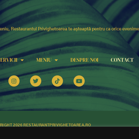
eniu, Restaurantul Privighetoarea te așteaptă pentru ca orice evenim
SERVICII
MENIU
DESPRE NOI
CONTACT
RIGHT 2026 RESTAURANTPRIVIGHETOAREA.RO
.
POLITICA DE CONFIDENTIALITATE
.