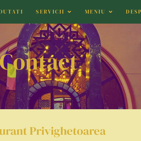
OUTATI
SERVICII
MENIU
DES
Contact
urant Privighetoarea